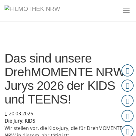
Skip to main content
Togg
Das sind unsere
DrehMOMENTE NRW
Jurys 2026 der KIDS
und TEENS!
20.03.2026
Die Jury: KIDS
Wir stellen vor, die Kids-Jury, die für DrehMOMENTE
NRW in diesem Jahr tätig ist: