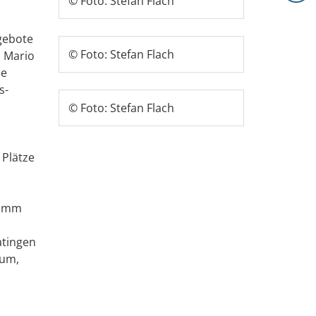
© Foto: Stefan Flach
gebote
© Foto: Stefan Flach
, Mario
ie
s-
© Foto: Stefan Flach
 Plätze
Hamm
atingen
ium,