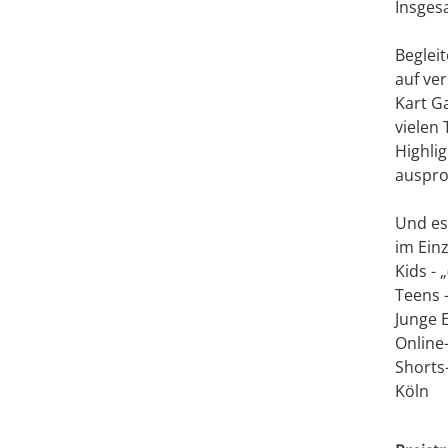
Insges
Beglei
auf ve
Kart G
vielen
Highlig
auspro
Und es 
im Ein
Kids -
Teens 
Junge 
Online
Shorts
Köln