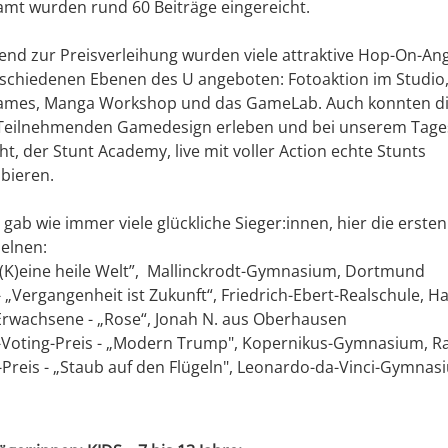
amt wurden rund 60 Beiträge eingereicht.
tend zur Preisverleihung wurden viele attraktive Hop-On-An
rschiedenen Ebenen des U angeboten: Fotoaktion im Studio
ames, Manga Workshop und das GameLab. Auch konnten d
 Teilnehmenden Gamedesign erleben und bei unserem Tage
ht, der Stunt Academy, live mit voller Action echte Stunts
bieren.
gab wie immer viele glückliche Sieger:innen, hier die ersten
zelnen:
 „(K)eine heile Welt”, Mallinckrodt-Gymnasium, Dortmund
- „Vergangenheit ist Zukunft“, Friedrich-Ebert-Realschule, 
Erwachsene - „Rose“, Jonah N. aus Oberhausen
-Voting-Preis - „Modern Trump", Kopernikus-Gymnasium, R
-Preis - „Staub auf den Flügeln", Leonardo-da-Vinci-Gymnas