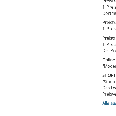
Preistr
1. Prei
Dortm
Preistr
1. Prei
Preist
1. Prei
Der Pr
Online
"Moder
SHORTS
"Staub
Das Le
Preisv
Alle a