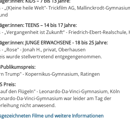
äger:innen: KIDS – 7 bis 13 Jahre:
s - „(K)eine heile Welt"- Trickfilm AG, Mallinckrodt-Gymnasiu
und
äger:innen: TEENS – 14 bis 17 Jahre:
s - „Vergangenheit ist Zukunft“ - Friedrich-Ebert-Realschul
räger:innen: JUNGE ERWACHSENE - 18 bis 25 Jahre:
s - „Rose" - Jonah H., privat, Oberhausen
eis wurde stellvertretend entgegengenommen.
-Publikumspreis:
n Trump" - Kopernikus-Gymnasium, Ratingen
 Preis:
 auf den Flügeln" - Leonardo-Da-Vinci-Gymnasium, Köln
onardo-Da-Vinci-Gymnasium war leider am Tag der
erleihung nicht anwesend.
usgezeichneten Filme und weitere Informationen