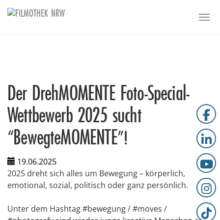
Skip to main content
Togg
Der DrehMOMENTE Foto-Special-
Wettbewerb 2025 sucht
“BewegteMOMENTE”!
19.06.2025
2025 dreht sich alles um Bewegung – körperlich,
emotional, sozial, politisch oder ganz persönlich.
Unter dem Hashtag #bewegung / #moves /