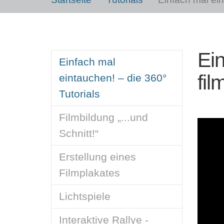
Ein
Einfach mal
fi
eintauchen! – die 360°
Tutorials
Filmbildung „...und
Schnitt!“
Erstellung eines
Filmplakates
Lichtspiele
Interaktive Rallye -