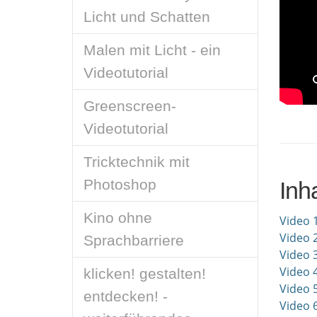
Licht und Schatten
Malen mit Licht - ein
Videotutorial
Greenscreen-
Videotutorial
Tricktechnik mit
Photoshop
Inha
Kino ohne
Video 
Video 
Sprachbarriere
Video 
Video 4
klicken! gestalten!
Video 
entdecken! -
Video 