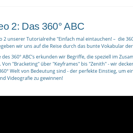
eo 2: Das 360° ABC
o 2 unserer Tutorialreihe "Einfach mal eintauchen! – die 3
egeben wir uns auf die Reise durch das bunte Vokabular der
fe des 360° ABC’s erkunden wir Begriffe, die speziell im Zu
 Von "Bracketing" über "Keyframes" bis "Zenith" - wir deck
360° Welt von Bedeutung sind - der perfekte Einstieg, um ei
und Videografie zu gewinnen!