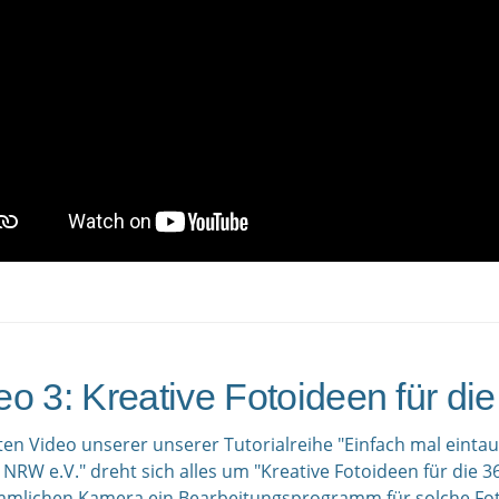
eo 3: Kreative Fotoideen für d
tten Video unserer
unserer Tutorialreihe "Einfach mal eintau
 NRW e.V." dreht sich alles um "Kreative Fotoideen für die 
mlichen Kamera ein Bearbeitungsprogramm für solche Fotoe