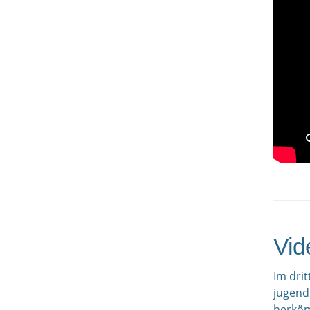
Vid
Im dri
jugend
herköm