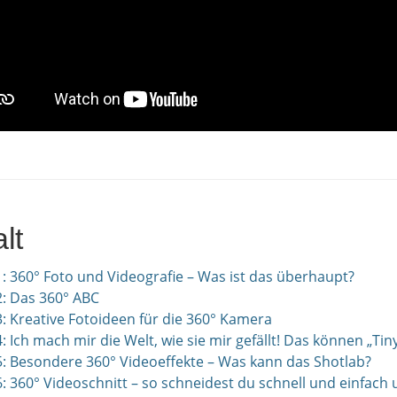
lt
1: 360° Foto und Videografie – Was ist das überhaupt?
2: Das 360° ABC
3: Kreative Fotoideen für die 360° Kamera
: Ich mach mir die Welt, wie sie mir gefällt! Das können „Tiny
5: Besondere 360° Videoeffekte – Was kann das Shotlab?
6: 360° Videoschnitt – so schneidest du schnell und einfach