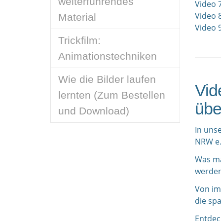
weiterführendes
Video 7
Video 
Material
Video 9
Trickfilm:
Animationstechniken
Wie die Bilder laufen
Vid
lernten (Zum Bestellen
übe
und Download)
In unse
NRW e.V
Was ma
werden
Von im
die sp
Entdec