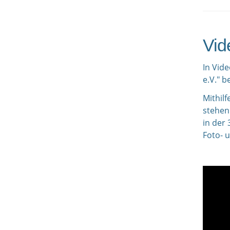
Vid
In Vide
e.V." b
Mithil
stehen.
in der 
Foto- 