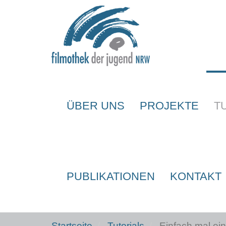
Skip to main content
ÜBER UNS
PROJEKTE
T
PUBLIKATIONEN
KONTAKT
Startseite
Tutorials
Einfach mal ein