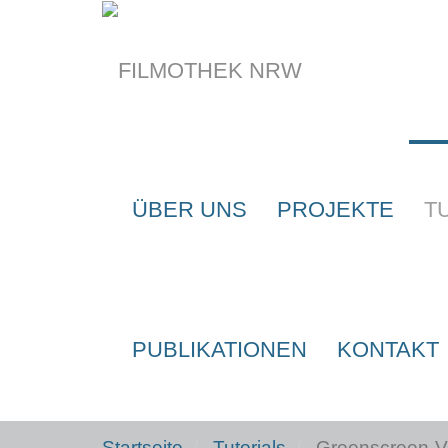
Skip to main content
ÜBER UNS
PROJEKTE
T
PUBLIKATIONEN
KONTAKT
Startseite
Tutorials
Greenscreen-Vi