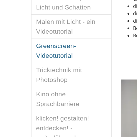
d
Licht und Schatten
d
d
Malen mit Licht - ein
B
Videotutorial
B
Greenscreen-
Videotutorial
Tricktechnik mit
Photoshop
Kino ohne
Sprachbarriere
klicken! gestalten!
entdecken! -