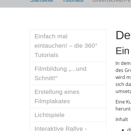
De
Einfach mal
eintauchen! – die 360°
Ein
Tutorials
In dem
Filmbildung „...und
des Gr
wird m
Schnitt!“
sich d
umsetz
Erstellung eines
Filmplakates
Eine K
herunt
Lichtspiele
Inhalt
Interaktive Rallye -
d