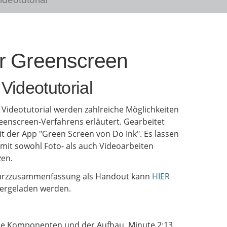
r Greenscreen
 Videotutorial
 Videotutorial werden zahlreiche Möglichkeiten
eenscreen-Verfahrens erläutert. Gearbeitet
it der App "Green Screen von Do Ink". Es lassen
amit sowohl Foto- als auch Videoarbeiten
en.
urzzusammenfassung als Handout kann
HIER
ergeladen werden.
ie Komponenten und der Aufbau, Minute 2:13